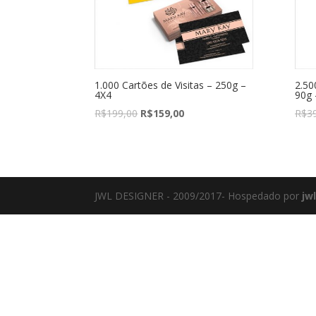
1.000 Cartões de Visitas – 250g –
2.50
4X4
90g 
R$
199,00
R$
159,00
R$
3
JWL DESIGNER - 2009/2017- Hospedado por
jw