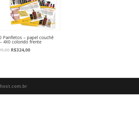
0 Panfletos – papel couchê
– 4X0 colorido frente
99,00
R$
324,00
lhost.com.br